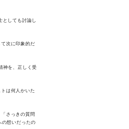
士としても討論し
して次に印象的だ
精神を、正しく受
ストは何人かいた
。「さっきの質問
への想いだったの