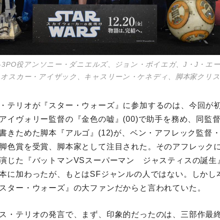
-3PO役アンソニー・ダニエルズ、ジョン・ボイエガ、J・J・エ
、オスカー・アイザック、キャスリーン・ケネディ、脚本家クリ
・テリオが『スター・ウォーズ』に参加するのは、今回が
アイヴォリー監督の『金色の嘘』(00)で助手を務め、同監
書きためた脚本『アルゴ』(12)が、ベン・アフレック監督
脚色賞を受賞、脚本家として注目された。そのアフレック
演じた『バットマンVSスーパーマン ジャスティスの誕生
本に加わったが、もとはSFジャンルの人ではない。しかし
スター・ウォーズ』の大ファンだからと言われていた。
ス・テリオの発言で、まず、印象的だったのは、三部作最