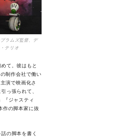
ーブラムズ監督、デ
ス・テリオ
初めて。彼はもと
督の制作会社で働い
・主演で映画化さ
に引っ張られて、
』『ジャスティ
本作の脚本家に抜
終話の脚本を書く