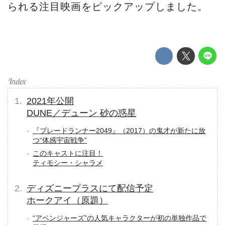
られる注目映画をピックアップしました。
2021年公開
DUNE／デューン 砂の惑星
『ブレードランナー2049』（2017）の鬼才が新たに放
つ“体感宇宙戦争”
このキャストに注目！
ティモシー・シャラメ
ディズニープラスにて配信予定
ホークアイ（原題）
“アベンジャーズ”の人気キャラクターが初の単独作品で