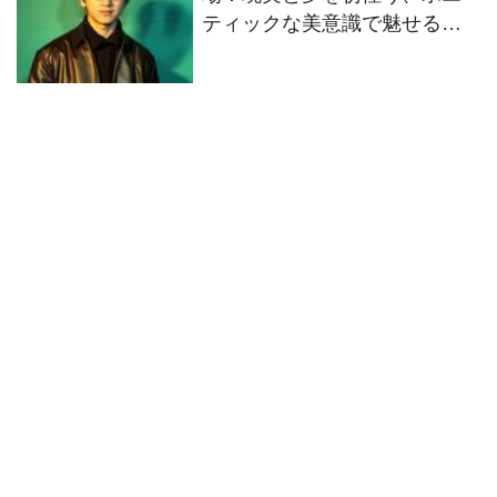
ティックな美意識で魅せる、
コツト監督インタビュー。
『ボタニスト 植物を愛する少
【髙野てるみの「シネマとい
年』ジン・イー監督インタビ
う生き方」VOL52】
ュー。【髙野てるみの「シネ
マという生き方」VOL51】