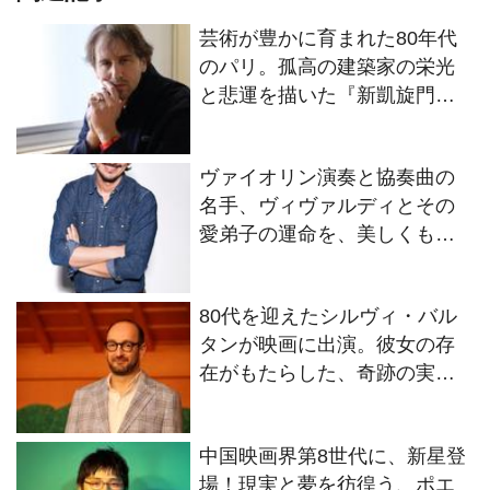
芸術が豊かに育まれた80年代
のパリ。孤高の建築家の栄光
と悲運を描いた『新凱旋門物
語』。ステファン・ドゥムー
スティエ 監督インタビュー
ヴァイオリン演奏と協奏曲の
【髙野てるみの「シネマとい
名手、ヴィヴァルディとその
う生き方」VOL54】
愛弟子の運命を、美しくも過
酷に描く。初監督作品『ヴィ
ヴァルディと私』のダミアー
80代を迎えたシルヴィ・バル
ノ・ミキエレット監督インタ
タンが映画に出演。彼女の存
ビュー。【髙野てるみの「シ
在がもたらした、奇跡の実話
ネマという生き方」VOL53】
を映画化。フランスのみなら
ず、世界中に希望と感動を巻
中国映画界第8世代に、新星登
き起こす『ママと神様とシル
場！現実と夢を彷徨う、ポエ
ヴィ・バルタン』のケン・ス