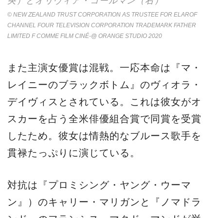
央）とオリヴィア・コールマン（右）
© NEW ZEALAND TRUST CORPORATION AS TRUSTEE FOR ELAROF
CHANNEL FOUR TELEVISION CORPORATION TRADEMARK FATHER
LIMITED F COMME FILM CINÉ-@ ORANGE STUDIO 2020
また主演女優賞は混戦。一応本命は『マ・
レイニーのブラックボトム』のヴィオラ・
デイヴィスとされている。これは彼女がオ
スカーを占う全米俳優組合賞で同賞を受賞
したため。彼女は情熱的なブルース歌手を
貫禄たっぷりに演じている。
対抗は『プロミシング・ヤング・ウーマ
ン』）のキャリー・マリガンと『ノマドラ