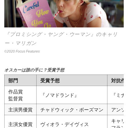
『プロミシング・ヤング・ウーマン』のキャリ
ー・マリガン
©2020 Focus Features
オスカーは誰の手に？受賞予想
部門
受賞予想
対抗作
作品賞
『ノマドランド』
『ミナ
監督賞
主演男優賞
チャドウィック・ボーズマン
アンソ
キャリ
主演女優賞
ヴィオラ・デイヴィス
フラン