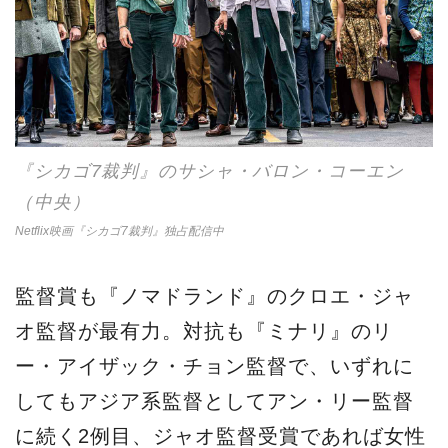
『シカゴ7裁判』のサシャ・バロン・コーエン
（中央）
Netflix映画『シカゴ7裁判』独占配信中
監督賞も『ノマドランド』のクロエ・ジャ
オ監督が最有力。対抗も『ミナリ』のリ
ー・アイザック・チョン監督で、いずれに
してもアジア系監督としてアン・リー監督
に続く2例目、ジャオ監督受賞であれば女性