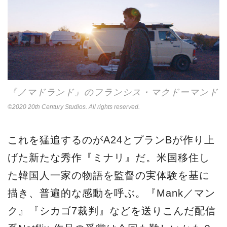
『ノマドランド』のフランシス・マクドーマンド
©2020 20th Century Studios. All rights reserved.
これを猛追するのがA24とプランBが作り上
げた新たな秀作『ミナリ』だ。米国移住し
た韓国人一家の物語を監督の実体験を基に
描き、普遍的な感動を呼ぶ。『Mank／マン
ク』『シカゴ7裁判』などを送りこんだ配信