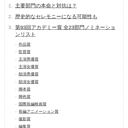
主要部門の本命と対抗は？
歴史的なセレモニーになる可能性も
第93回アカデミー賞 全23部門ノミネーショ
ンリスト
作品賞
監督賞
主演男優賞
主演女優賞
助演男優賞
助演女優賞
脚本賞
脚色賞
国際長編映画賞
長編アニメーション賞
撮影賞
編集賞