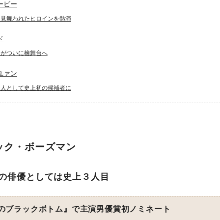
ービー
に見舞われたヒロインを熱演
ド
ーがついに檜舞台へ
ユァン
カ人として史上初の候補者に
ック・ボーズマン
の俳優としては史上３人目
のブラックボトム』で主演男優賞初ノミネート