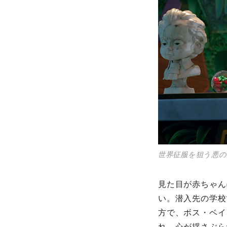
世界征服を狙う悪
見た目が赤ちゃん
い。潜入先の学校
方で、ボス・ベイ
れ、心が揺さぶら