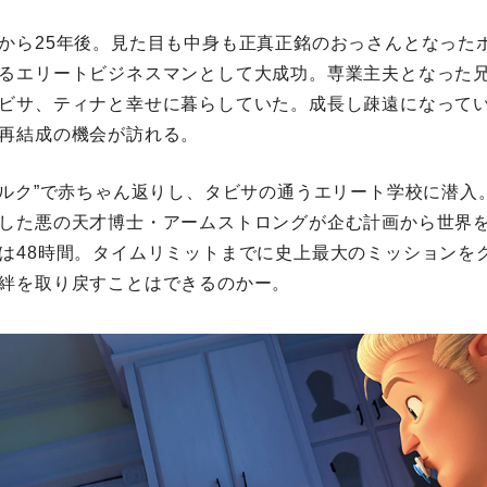
から25年後。見た目も中身も正真正銘のおっさんとなった
るエリートビジネスマンとして大成功。専業主夫となった
ビサ、ティナと幸せに暮らしていた。成長し疎遠になって
再結成の機会が訪れる。
ミルク”で赤ちゃん返りし、タビサの通うエリート学校に潜入
した悪の天才博士・アームストロングが企む計画から世界
は48時間。タイムリミットまでに史上最大のミッションを
絆を取り戻すことはできるのかー。