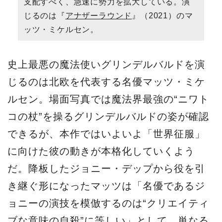
支配すべく、急速に勢力を拡大している。演
じるのは『
アナザーラウンド
』（2021）のマ
ッツ・ミケルセン。
史上最悪の魔法使いグリンデルバルドを演
じるのは北欧を代表する名優マッツ・ミケ
ルセン。場面写真では魔法界最強の“ニワト
コの杖”を操るグリンデルバルドの姿が確認
できるが、本作ではいよいよ「世界征服」
に向けた彼の動きが本格化していくよう
だ。降板したジョニー・デップから役を引
き継ぐ形になったマッツは「名優であるジ
ョニーの演技を模倣するのは“クリエイティ
ブな意味の自殺”に等しい」として、単なる