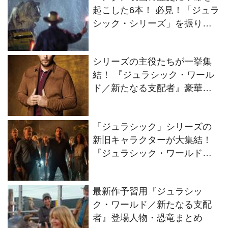
起こした6本！ 必見！「ジュラ
シック・シリーズ」を振り返
る
シリーズの主役たちが一挙集
結！ 『ジュラシック・ワール
ド／新たなる支配者』豪華キ
ャストインタビュー
「ジュラシック」シリーズの
新旧キャラクターが大集結！
『ジュラシック・ワールド／
新たなる支配者』本編映像が
公開
最新作予習用『ジュラシッ
ク・ワールド／新たなる支配
者』登場人物・恐竜まとめ