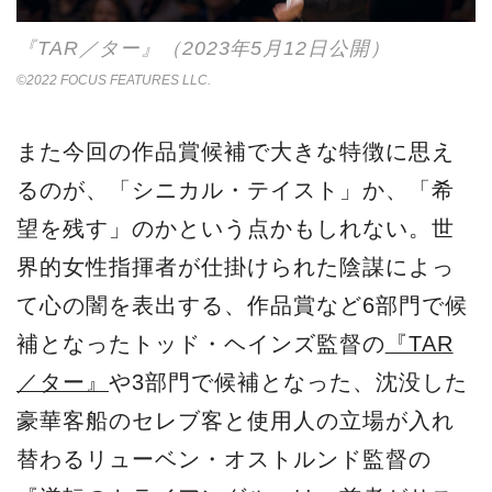
『TAR／ター』（2023年5月12日公開）
©2022 FOCUS FEATURES LLC.
また今回の作品賞候補で大きな特徴に思え
るのが、「シニカル・テイスト」か、「希
望を残す」のかという点かもしれない。世
界的女性指揮者が仕掛けられた陰謀によっ
て心の闇を表出する、作品賞など6部門で候
補となったトッド・ヘインズ監督の
『TAR
／ター』
や3部門で候補となった、沈没した
豪華客船のセレブ客と使用人の立場が入れ
替わるリューベン・オストルンド監督の