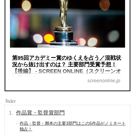
第95回アカデミー賞のゆくえを占う／混戦状
況から抜け出すのは？ 主要部門受賞予想！
【後編】 - SCREEN ONLINE（スクリーンオ
ンライン）
screenonline.jp
作品賞・監督賞部門
作品・監督・脚本の主要3部門はこの5作品がノミネート
独占！