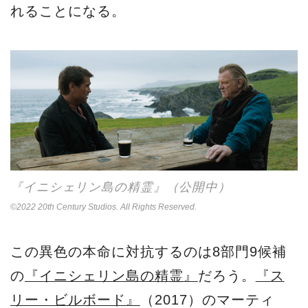
れることになる。
『イニシェリン島の精霊』（公開中）
©2022 20th Century Studios. All Rights Reserved.
この異色の本命に対抗するのは8部門9候補
の
『イニシェリン島の精霊』
だろう。
『ス
リー・ビルボード』
（2017）のマーティ