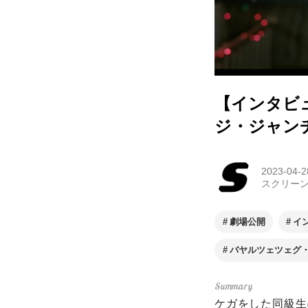
【インタビ
ジ・ジャン
2023-04-2
スクリー
劇場公開
イ
バヤルツェツェグ
ケガをした同級生