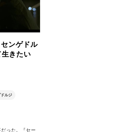
』センゲドル
て生きたい
ブドルジ
事だった。『セー