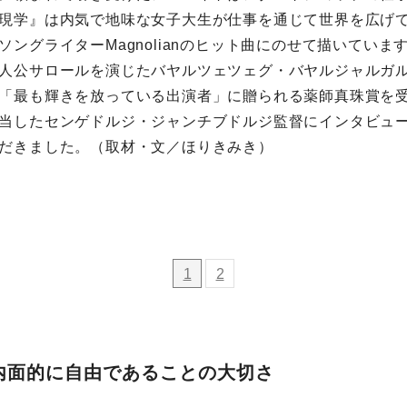
現学』は内気で地味な女子大生が仕事を通じて世界を広げ
ソングライターMagnolianのヒット曲にのせて描いていま
人公サロールを演じたバヤルツェツェグ・バヤルジャルガルは
「最も輝きを放っている出演者」に贈られる薬師真珠賞を
当したセンゲドルジ・ジャンチブドルジ監督にインタビュ
だきました。（取材・文／ほりきみき）
1
2
内面的に自由であることの大切さ