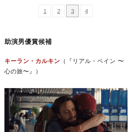
1
2
3
4
助演男優賞候補
キーラン・カルキン
（『リアル・ペイン 〜
心の旅〜』）