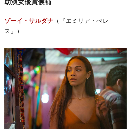
助演女優賞候補
ゾーイ・サルダナ
（『エミリア・ぺレ
ス』）