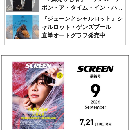
ポン・ア・タイム・イン・ハリ
ウッド』レオナルド・ディカプ
『ジェーンとシャルロット』シ
リオ 直筆オートグラフ発売中
ャルロット・ゲンズブール
直筆オートグラフ発売中