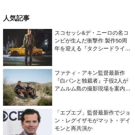
人気記事
スコセッシ&デ・ニーロの名コ
ンビが生んだ衝撃作 製作50周
年を迎える『タクシードライバ
ー』
ファティ・アキン監督最新作
『白パンと独裁者』子役2人が
アムルム島の撮影現場を案内！
セットツアー映像解禁
「エブエブ」監督最新作でジョ
ン・レグイザモがマット・デイ
モンと再共演か