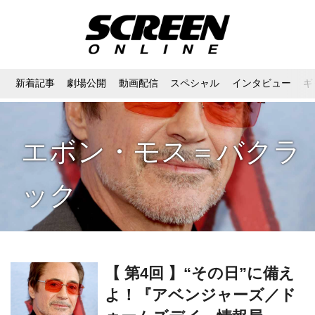
新着記事
劇場公開
動画配信
スペシャル
インタビュー
ギ
エボン・モス＝バクラ
ック
【 第4回 】“その日”に備え
よ！『アベンジャーズ／ド