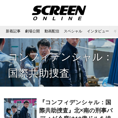
新着記事
劇場公開
動画配信
スペシャル
インタビュー
ギ
コンフィデンシャル：
国際共助捜査
『コンフィデンシャル：国
際共助捜査』北×南の刑事バ