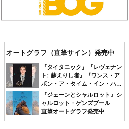
オートグラフ（直筆サイン）発売中
『タイタニック』『レヴェナン
ト: 蘇えりし者』『ワンス・ア
ポン・ア・タイム・イン・ハリ
ウッド』レオナルド・ディカプ
『ジェーンとシャルロット』シ
リオ 直筆オートグラフ発売中
ャルロット・ゲンズブール
直筆オートグラフ発売中