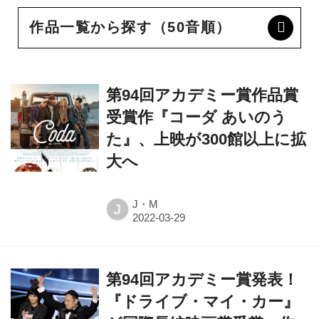
作品一覧から探す（50音順）
第94回アカデミー賞作品賞
受賞作『コーダ あいのう
た』、上映が300館以上に拡
大へ
J・M
J
第94回アカデミー賞発表！
『ドライブ・マイ・カー』