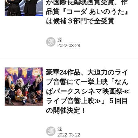
が国際長編映画賞受賞、作
品賞『コーダ あいのうた』
は候補３部門で全受賞
源
源
豪華24作品、大迫力のライ
ブ音響にて一挙上映「なん
ばパークスシネマ映画祭≪
ライブ音響上映≫」５回目
の開催決定！
源
源