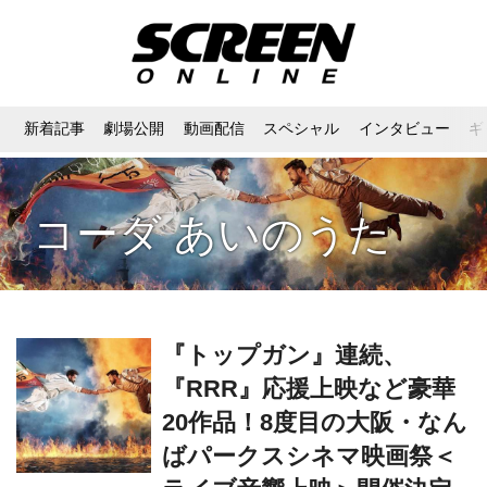
新着記事
劇場公開
動画配信
スペシャル
インタビュー
ギ
コーダ あいのうた
『トップガン』連続、
『RRR』応援上映など豪華
20作品！8度目の大阪・なん
ばパークスシネマ映画祭＜