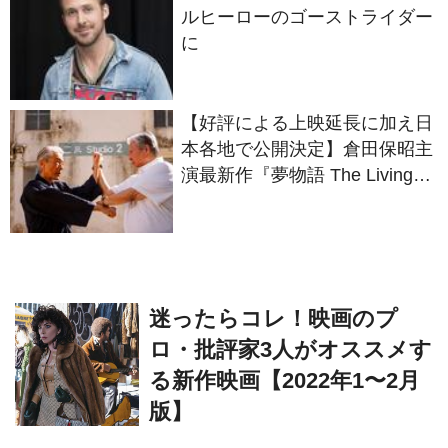
ルヒーローのゴーストライダー
に
【好評による上映延長に加え日
本各地で公開決定】倉田保昭主
演最新作『夢物語 The Living
Dragon』の本当の凄さを熱く
語ろう！
迷ったらコレ！映画のプ
ロ・批評家3人がオススメす
る新作映画【2022年1〜2月
版】