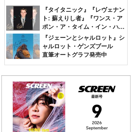
『タイタニック』『レヴェナン
ト: 蘇えりし者』『ワンス・ア
ポン・ア・タイム・イン・ハリ
ウッド』レオナルド・ディカプ
『ジェーンとシャルロット』シ
リオ 直筆オートグラフ発売中
ャルロット・ゲンズブール
直筆オートグラフ発売中