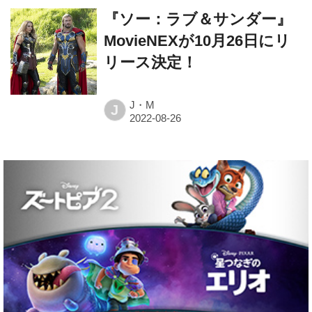
『ソー：ラブ＆サンダー』
MovieNEXが10月26日にリ
リース決定！
J・M
J