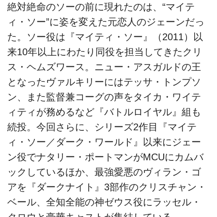
絶対絶命のソーの前に現れたのは、“マイテ
ィ・ソー”に姿を変えた元恋人のジェーンだっ
た。ソー役は『マイティ・ソー』（2011）以
来10年以上にわたり同役を担当してきたクリ
ス・ヘムズワース。ニュー・アスガルドの王
となったヴァルキリーにはテッサ・トンプソ
ン、また監督兼コーグの声をタイカ・ワイテ
ィティが務めるなど『バトルロイヤル』組も
続投。今回さらに、シリーズ2作目『マイテ
ィ・ソー／ダーク・ワールド』以来にジェー
ン役でナタリー・ポートマンがMCUにカムバ
ックしているほか、最強愛悪のヴィラン・ゴ
アを『ダークナイト』3部作のクリスチャン・
ベール、全知全能の神ゼウス役にラッセル・
クロウと豪華キャストが集結している。