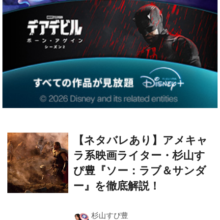
【ネタバレあり】アメキャ
ラ系映画ライター・杉山す
ぴ豊『ソー：ラブ＆サンダ
ー』を徹底解説！
杉山すぴ豊