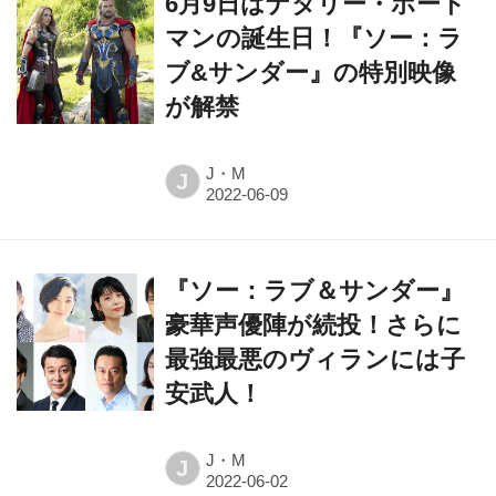
6月9日はナタリー・ポート
マンの誕生日！『ソー：ラ
ブ&サンダー』の特別映像
が解禁
J・M
J
『ソー：ラブ＆サンダー』
豪華声優陣が続投！さらに
最強最悪のヴィランには子
安武人！
J・M
J