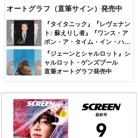
『タイタニック』『レヴェナン
ト: 蘇えりし者』『ワンス・ア
ポン・ア・タイム・イン・ハリ
ウッド』レオナルド・ディカプ
『ジェーンとシャルロット』シ
リオ 直筆オートグラフ発売中
ャルロット・ゲンズブール
直筆オートグラフ発売中