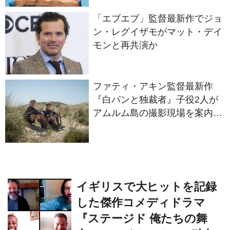
ン・レグイザモがマット・デイ
モンと再共演か
ファティ・アキン監督最新作
『白パンと独裁者』子役2人が
アムルム島の撮影現場を案内！
セットツアー映像解禁
イギリスで大ヒットを記録
した傑作コメディドラマ
『ステージド 俺たちの舞
台、ステイホーム！』独占
日本初放送開始【スターチ