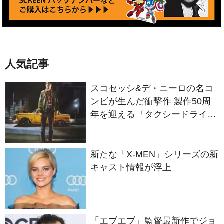
人気記事
スコセッシ&デ・ニーロの名コ
ンビが生んだ衝撃作 製作50周
年を迎える『タクシードライバ
ー』
新たな「X-MEN」シリーズの新
キャスト情報が浮上
「エブエブ」監督最新作でジョ
ン・レグイザモがマット・デイ
モンと再共演か