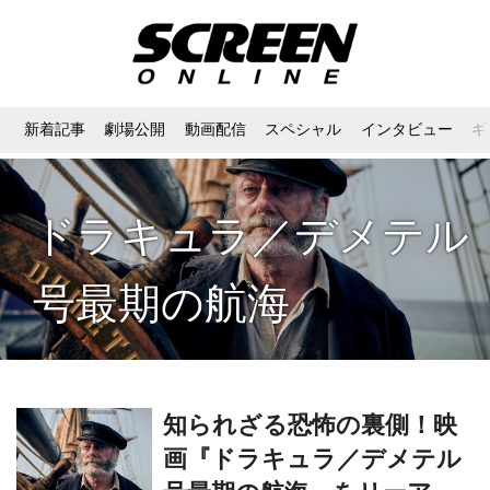
新着記事
劇場公開
動画配信
スペシャル
インタビュー
ギ
ドラキュラ／デメテル
号最期の航海
知られざる恐怖の裏側！映
画『ドラキュラ／デメテル