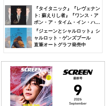
ト: 蘇えりし者』『ワンス・ア
ポン・ア・タイム・イン・ハリ
ウッド』レオナルド・ディカプ
『ジェーンとシャルロット』シ
リオ 直筆オートグラフ発売中
ャルロット・ゲンズブール
直筆オートグラフ発売中