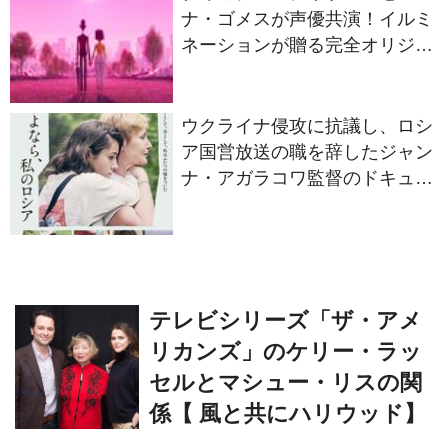
ナ・ゴメスが声優共演！イルミ
ネーションが贈る完全オリジナ
ル最新作『ノット・アローン』
2027年日本公開決定
ウクライナ侵攻に抗議し、ロシ
ア国営放送の職を辞したジャン
ナ・アガラコワ監督のドキュメ
ンタリー『さよなら、私のロシ
ア』11⽉14⽇公開決定
テレビシリーズ「ザ・アメ
リカンズ」のケリー・ラッ
セルとマシュー・リスの関
係【 風と共にハリウッド】