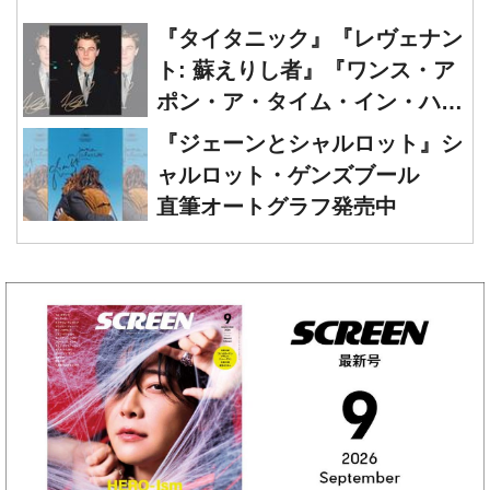
『タイタニック』『レヴェナン
ト: 蘇えりし者』『ワンス・ア
ポン・ア・タイム・イン・ハリ
ウッド』レオナルド・ディカプ
『ジェーンとシャルロット』シ
リオ 直筆オートグラフ発売中
ャルロット・ゲンズブール
直筆オートグラフ発売中