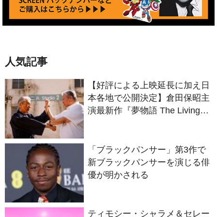
人気記事
【好評による上映延長に加え日
本各地で公開決定】倉田保昭主
演最新作『夢物語 The Living
Dragon』の本当の凄さを熱く
語ろう！
「ブラックパンサー」第3作で
新ブラックパンサーを演じる俳
優が明かされる
ティモシー・シャラメ＆セレー