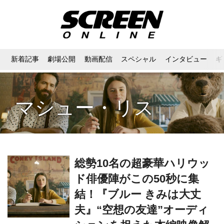
新着記事
劇場公開
動画配信
スペシャル
インタビュー
ギ
マシュー・リス
総勢10名の超豪華ハリウッ
ド俳優陣がこの50秒に集
結！『ブルー きみは大丈
夫』“空想の友達”オーディ