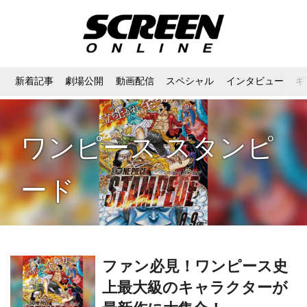
新着記事
劇場公開
動画配信
スペシャル
インタビュー
ギ
ワンピース スタンピ
ード
ファン必見！ワンピース史
上最大級のキャラクターが