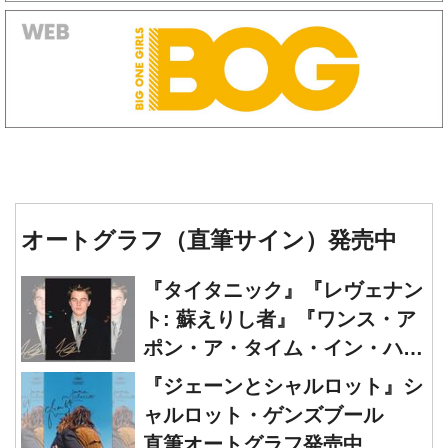
オートグラフ（直筆サイン）発売中
『タイタニック』『レヴェナン
ト: 蘇えりし者』『ワンス・ア
ポン・ア・タイム・イン・ハリ
ウッド』レオナルド・ディカプ
『ジェーンとシャルロット』シ
リオ 直筆オートグラフ発売中
ャルロット・ゲンズブール
直筆オートグラフ発売中