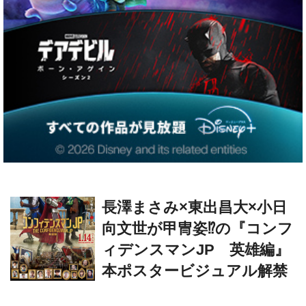
長澤まさみ×東出昌大×小日
向文世が甲冑姿⁉︎の『コンフ
ィデンスマンJP 英雄編』
本ポスタービジュアル解禁