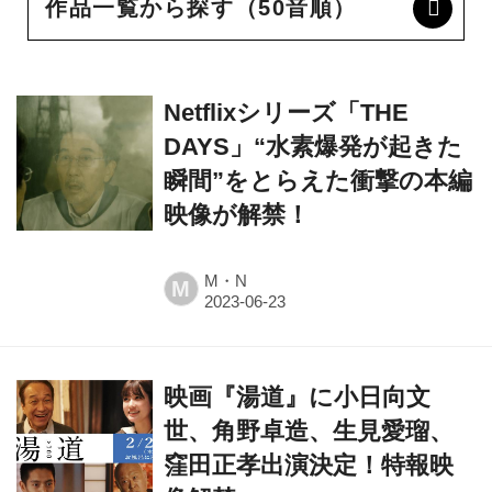
作品一覧から探す（50音順）
Netflixシリーズ「THE
DAYS」“水素爆発が起きた
瞬間”をとらえた衝撃の本編
映像が解禁！
M・N
M
映画『湯道』に小日向文
世、角野卓造、生見愛瑠、
窪田正孝出演決定！特報映