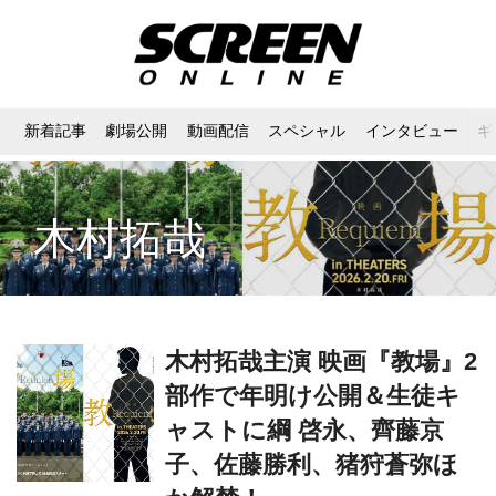
新着記事
劇場公開
動画配信
スペシャル
インタビュー
ギ
木村拓哉
木村拓哉主演 映画『教場』2
部作で年明け公開＆生徒キ
ャストに綱 啓永、齊藤京
子、佐藤勝利、猪狩蒼弥ほ