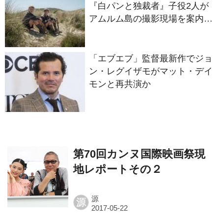
『白パンと独裁者』子役2人が
アムルム島の撮影現場を案内！
セットツアー映像解禁
「エブエブ」監督最新作でジョ
ン・レグイザモがマット・デイ
モンと再共演か
第70回カンヌ国際映画祭現
地レポートその２
源
源