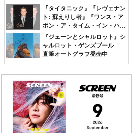
『タイタニック』『レヴェナン
ト: 蘇えりし者』『ワンス・ア
ポン・ア・タイム・イン・ハリ
ウッド』レオナルド・ディカプ
『ジェーンとシャルロット』シ
リオ 直筆オートグラフ発売中
ャルロット・ゲンズブール
直筆オートグラフ発売中