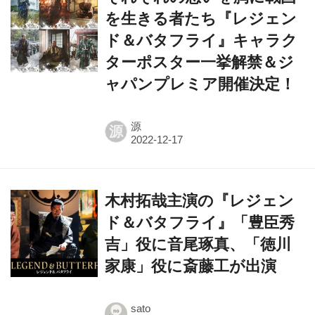
を生きる者たち『レジェン
ド＆バタフライ』キャラク
ターポスター一挙解禁＆ジ
ャパンプレミア開催決定！
源
源
木村拓哉主演の『レジェン
ド＆バタフライ』「豊臣秀
吉」役に音尾琢真、「徳川
家康」役に斎藤工が出演
sato