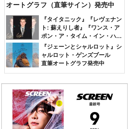
『タイタニック』『レヴェナン
ト: 蘇えりし者』『ワンス・ア
ポン・ア・タイム・イン・ハリ
ウッド』レオナルド・ディカプ
『ジェーンとシャルロット』シ
リオ 直筆オートグラフ発売中
ャルロット・ゲンズブール
直筆オートグラフ発売中