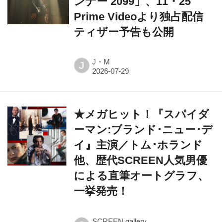
ンナー 2099」、11・25
Prime Videoより独占配信
ティザー予告も公開
J・M
J
★メガヒット！『スパイダ
ーマン:ブランド･ニュー･デ
イ』主演／トム･ホランド
他、歴代SCREEN人気男優
による直筆オートグラフ、
一挙発売！
SCREEN gallery