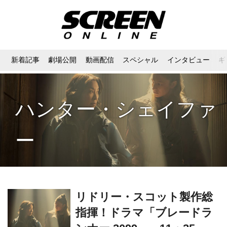
新着記事
劇場公開
動画配信
スペシャル
インタビュー
ギ
ハンター・シェイファ
ー
リドリー・スコット製作総
指揮！ドラマ「ブレードラ