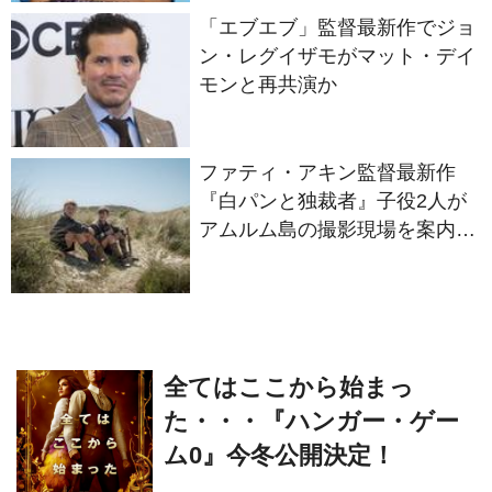
ン・レグイザモがマット・デイ
モンと再共演か
ファティ・アキン監督最新作
『白パンと独裁者』子役2人が
アムルム島の撮影現場を案内！
セットツアー映像解禁
全てはここから始まっ
た・・・『ハンガー・ゲー
ム0』今冬公開決定！
J・M
J