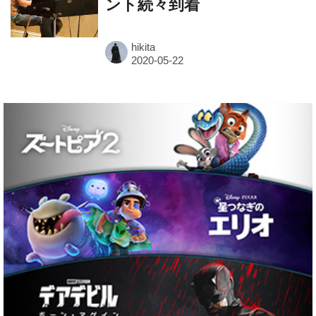
ント続々到着
hikita