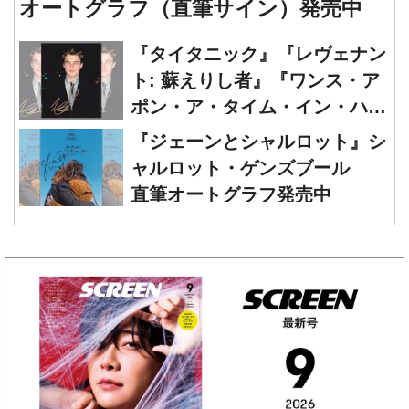
オートグラフ（直筆サイン）発売中
『タイタニック』『レヴェナン
ト: 蘇えりし者』『ワンス・ア
ポン・ア・タイム・イン・ハリ
ウッド』レオナルド・ディカプ
『ジェーンとシャルロット』シ
リオ 直筆オートグラフ発売中
ャルロット・ゲンズブール
直筆オートグラフ発売中