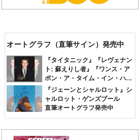
オートグラフ（直筆サイン）発売中
『タイタニック』『レヴェナン
ト: 蘇えりし者』『ワンス・ア
ポン・ア・タイム・イン・ハリ
ウッド』レオナルド・ディカプ
『ジェーンとシャルロット』シ
リオ 直筆オートグラフ発売中
ャルロット・ゲンズブール
直筆オートグラフ発売中