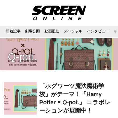
新着記事
劇場公開
動画配信
スペシャル
インタビュー
ギ
Q-pot.
「ホグワーツ魔法魔術学
校」がテーマ！「Harry
Potter × Q-pot.」 コラボレ
ーションが展開中！