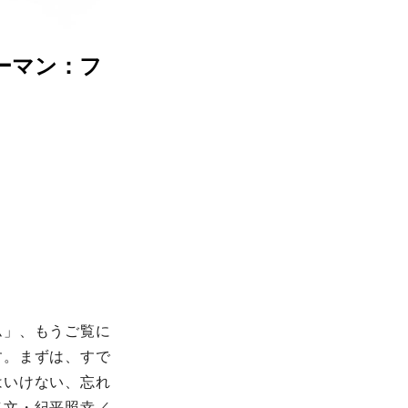
ーマン：フ
ム」、もうご覧に
す。まずは、すで
はいけない、忘れ
（文・紀平照幸／