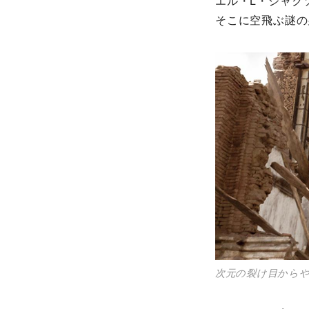
エル・L・ジャク
そこに空飛ぶ謎の
次元の裂け目から