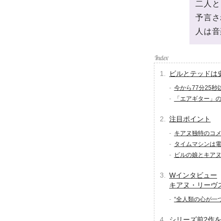
二人と
予言さ
人は音
ビルとテッドは
今から77分25
「エアギター」
注目ポイント
キアヌ独特のコ
タイムマシンは
ビルの娘とキア
Wインタビュー
キアヌ・リーヴ
“全人類の心が一
シリーズ前2作