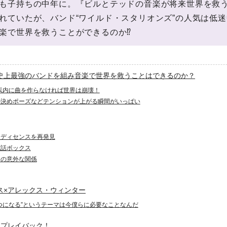
も子持ちの中年に。『ビルとテッドの音楽が将来世界を救
れていたが、バンド“ワイルド・スタリオンズ”の人気は低
楽で世界を救うことができるのか⁉
史上最強のバンドを組み音楽で世界を救うことはできるのか？
秒以内に曲を作らなければ世界は崩壊！
の決めポーズなどテンションが上がる瞬間がいっぱい
メディセンスを再発見
電話ボックス
ヌの意外な関係
ス×アレックス・ウィンター
つになる”というテーマは今僕らに必要なことなんだ
をプレイバック！