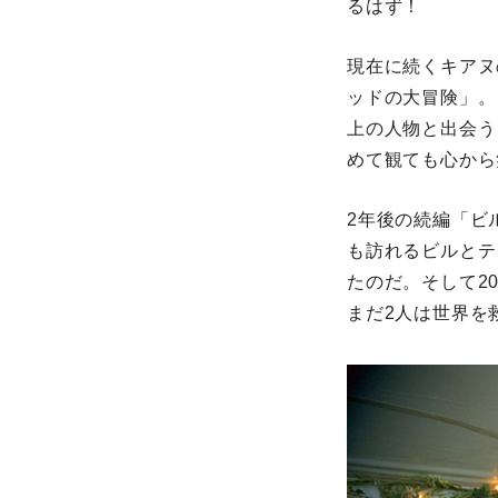
るはず！
現在に続くキアヌ
ッドの大冒険」。
上の人物と出会う
めて観ても心から
2年後の続編「ビ
も訪れるビルとテ
たのだ。そして2
まだ2人は世界を