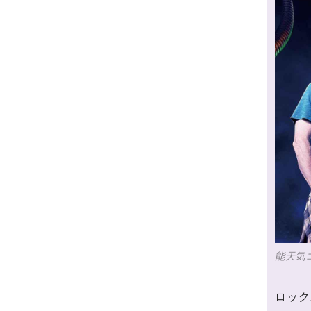
能天気
ロック