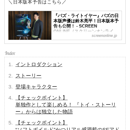
＼日本版本予告はこちら／
『バズ・ライトイヤー』バズの日
本版声優は鈴木亮平！日本版本予
告も公開！ - SCREEN
ONLINE（スクリーンオンライ
screenonline.jp
ン）
「トイ・ストーリー」シリーズに登
場するバズ・ライトイヤーの原点を
描くディズニー&ピクサーが贈る最新
作『バズ・ライトイヤー』が7月1日
イントロダクション
に公開。主人公であるバズ・ライト
ストーリー
イヤーの日本語吹替版声優を俳優の
鈴木亮平が担当することがこの度発
登場キャラクター
表。日本版本予告も公開となった。
【チェックポイント】
単独作として楽しめる！ 『トイ・ストーリ
ー』からは独立した物語
【チェックポイント】
“ソフトボイルド”かつリアル感満載のSFアド