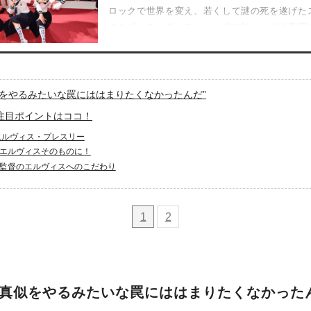
ロックで世界を変え、若くして謎の死を遂げた
エルヴィス・プレスリー。彼の知られざる真実
題の映画『エルヴィス』が7月１日よりいよい
ス役を演じ世界中で熱狂を巻き起こしている主
ン・バトラーと監督のバズ・ラーマンが来日し
待望の対面を果たした。
似をやるみたいな罠にははまりたくなかったんだ”
注目ポイントはココ！
 エルヴィス・プレスリー
がエルヴィスそのものに！
ン監督のエルヴィスへのこだわり
1
2
物真似をやるみたいな罠にははまりたくなかった