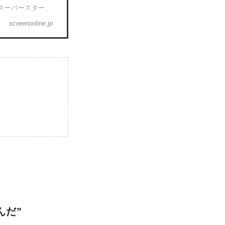
スーパースター、
の物語を描いた話
screenonline.jp
よ公開。エルヴィ
演のオースティ
、日本のファンと
んだ”