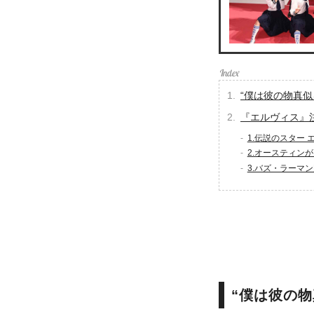
“僕は彼の物真
『エルヴィス』
1.伝説のスター
2.オースティン
3.バズ・ラーマ
“僕は彼の