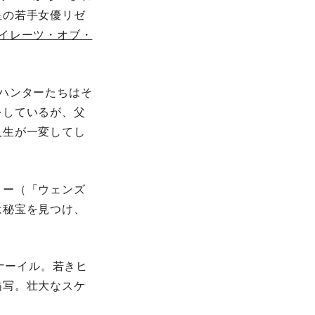
星の若手女優リゼ
イレーツ・オブ・
ハンターたちはそ
をしているが、父
人生が一変してし
リー（「ウェンズ
は秘宝を見つけ、
ナーイル。若きヒ
描写。壮大なスケ