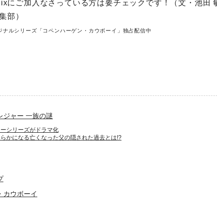
flixにご加入なさっている方は要チェックです！（文・池田
集部）
xオリジナルシリーズ「コペンハーゲン・カウボーイ」独占配信中
レジャー 一族の謎
ャーシリーズがドラマ化
らかになる亡くなった父の隠された過去とは!?
プ
・カウボーイ