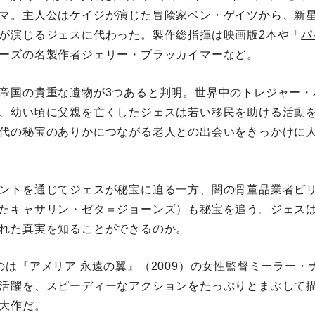
マ。主人公はケイジが演じた冒険家ベン・ゲイツから、新
が演じるジェスに代わった。製作総指揮は映画版2本や「
パ
ーズの名製作者ジェリー・ブラッカイマーなど。
帝国の貴重な遺物が3つあると判明。世界中のトレジャー・
、幼い頃に父親を亡くしたジェスは若い移民を助ける活動
代の秘宝のありかにつながる老人との出会いをきっかけに
ントを通じてジェスが秘宝に迫る一方、闇の骨董品業者ビ
たキャサリン・ゼタ＝ジョーンズ）も秘宝を追う。ジェス
れた真実を知ることができるのか。
のは『アメリア 永遠の翼』（2009）の女性監督ミーラー・
活躍を、スピーディーなアクションをたっぷりとまぶして
大作だ。