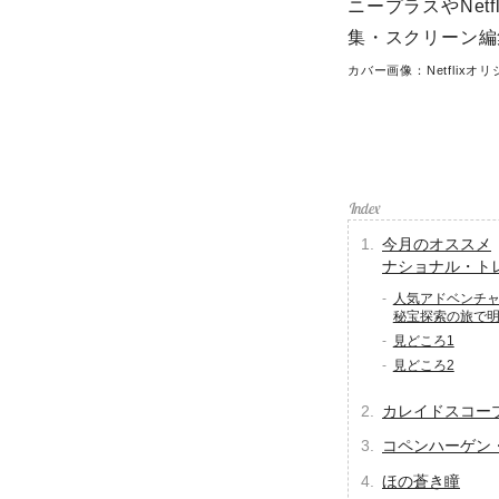
ニープラスやNet
集・スクリーン編
カバー画像：Netfli
今月のオススメ
ナショナル・ト
人気アドベンチ
秘宝探索の旅で明
見どころ1
見どころ2
カレイドスコー
コペンハーゲン
ほの蒼き瞳