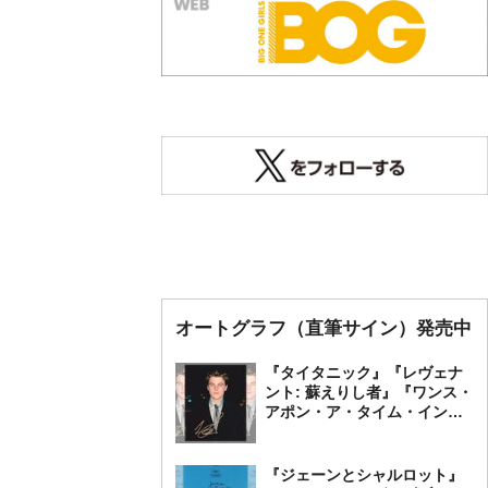
オートグラフ（直筆サイン）発売中
『タイタニック』『レヴェナ
ント: 蘇えりし者』『ワンス・
アポン・ア・タイム・イン・
ハリウッド』レオナルド・デ
ィカプリオ 直筆オートグラ
フ発売中
『ジェーンとシャルロット』