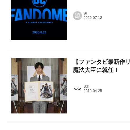
源
源
【ファンタビ最新作
魔法大臣に就任！
S木