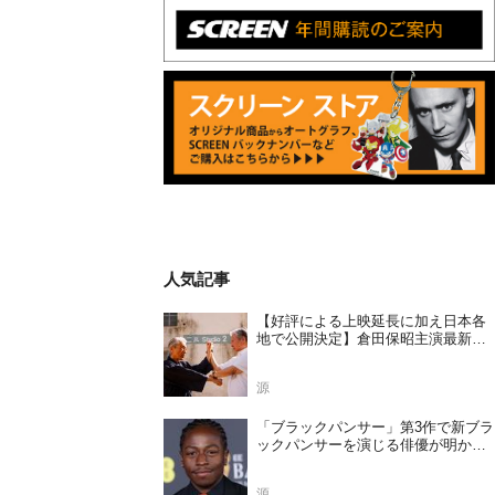
人気記事
【好評による上映延長に加え日本各
地で公開決定】倉田保昭主演最新作
『夢物語 The Living Dragon』の本当
の凄さを熱く語ろう！
源
「ブラックパンサー」第3作で新ブラ
ックパンサーを演じる俳優が明かさ
れる
源