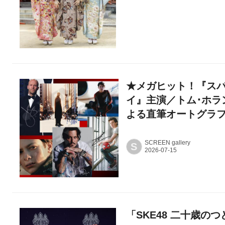
★メガヒット！『スパ
イ』主演／トム･ホラ
よる直筆オートグラ
SCREEN gallery
S
「SKE48 二十歳の