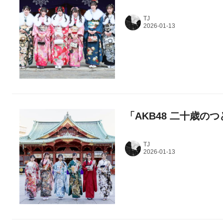
TJ
「AKB48 ⼆⼗歳のつ
TJ