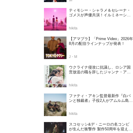
ティモシー・シャラメ＆セレーナ・
ゴメスが声優共演！イルミネーショ
ンが贈る完全オリジナル最新作『ノ
ット・アローン』2027年日本公開決
hikita
定
【アマプラ】「Prime Video」2026年
8月の配信ラインナップが発表！
J・M
ウクライナ侵攻に抗議し、ロシア国
営放送の職を辞したジャンナ・アガ
ラコワ監督のドキュメンタリー『さ
よなら、私のロシア』11⽉14⽇公開
hikita
決定
ファティ・アキン監督最新作『白パ
ンと独裁者』子役2人がアムルム島の
撮影現場を案内！セットツアー映像
解禁
hikita
スコセッシ&デ・ニーロの名コンビ
が生んだ衝撃作 製作50周年を迎える