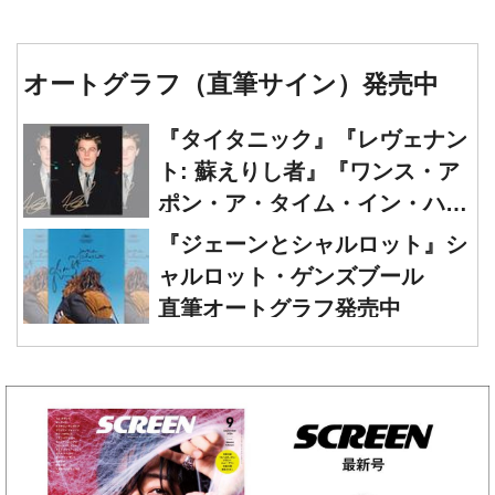
オートグラフ（直筆サイン）発売中
『タイタニック』『レヴェナン
ト: 蘇えりし者』『ワンス・ア
ポン・ア・タイム・イン・ハリ
ウッド』レオナルド・ディカプ
『ジェーンとシャルロット』シ
リオ 直筆オートグラフ発売中
ャルロット・ゲンズブール
直筆オートグラフ発売中