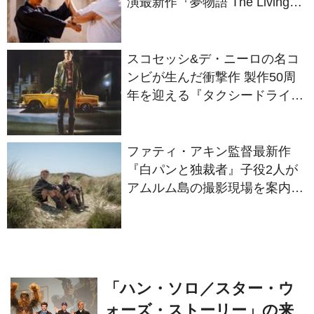
演最新作『夢物語 The Living
Dragon』の本当の凄さを熱く
語ろう！
スコセッシ&デ・ニーロの名コ
ンビが生んだ衝撃作 製作50周
年を迎える『タクシードライバ
ー』
ファティ・アキン監督最新作
『白パンと独裁者』子役2人が
アムルム島の撮影現場を案内！
セットツアー映像解禁
「ハン・ソロ／スター・ウ
ォーズ・ストーリー」の来