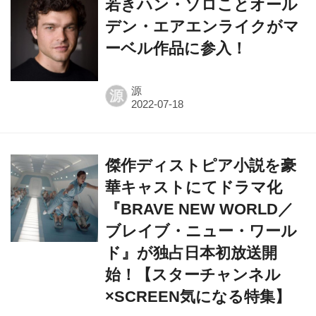
若きハン・ソロことオール
デン・エアエンライクがマ
ーベル作品に参入！
源
源
傑作ディストピア小説を豪
華キャストにてドラマ化
『BRAVE NEW WORLD／
ブレイブ・ニュー・ワール
ド』が独占日本初放送開
始！【スターチャンネル
×SCREEN気になる特集】