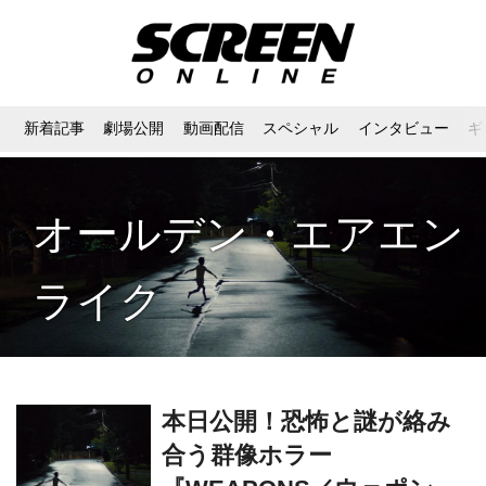
新着記事
劇場公開
動画配信
スペシャル
インタビュー
ギ
オールデン・エアエン
ライク
本日公開！恐怖と謎が絡み
合う群像ホラー