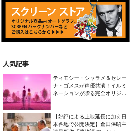
人気記事
ティモシー・シャラメ＆セレー
ナ・ゴメスが声優共演！イルミ
ネーションが贈る完全オリジナ
ル最新作『ノット・アローン』
2027年日本公開決定
【好評による上映延長に加え日
本各地で公開決定】倉田保昭主