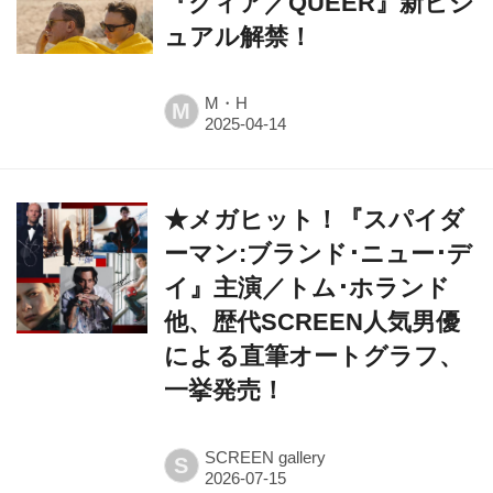
『クィア／QUEER』新ビジ
ュアル解禁！
M・H
M
★メガヒット！『スパイダ
ーマン:ブランド･ニュー･デ
イ』主演／トム･ホランド
他、歴代SCREEN人気男優
による直筆オートグラフ、
一挙発売！
SCREEN gallery
S