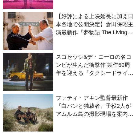
2027年日本公開決定
【好評による上映延長に加え日
本各地で公開決定】倉田保昭主
演最新作『夢物語 The Living
Dragon』の本当の凄さを熱く
語ろう！
スコセッシ&デ・ニーロの名コ
ンビが生んだ衝撃作 製作50周
年を迎える『タクシードライバ
ー』
ファティ・アキン監督最新作
『白パンと独裁者』子役2人が
アムルム島の撮影現場を案内！
セットツアー映像解禁