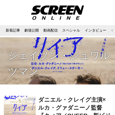
新着記事
劇場公開
動画配信
スペシャル
インタビュー
ギ
ジェイソン・シュワル
ツマン
ダニエル・クレイグ主演×
ルカ・グァダニーノ監督