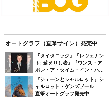
オートグラフ（直筆サイン）発売中
『タイタニック』『レヴェナン
ト: 蘇えりし者』『ワンス・ア
ポン・ア・タイム・イン・ハリ
ウッド』レオナルド・ディカプ
『ジェーンとシャルロット』シ
リオ 直筆オートグラフ発売中
ャルロット・ゲンズブール
直筆オートグラフ発売中