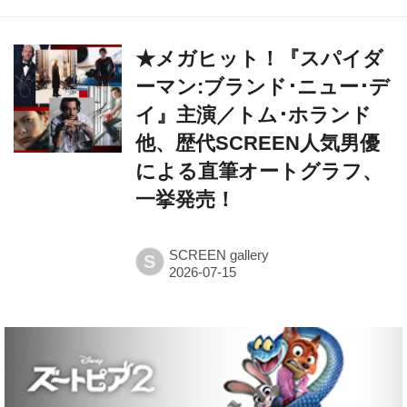
★メガヒット！『スパイダ
ーマン:ブランド･ニュー･デ
イ』主演／トム･ホランド
他、歴代SCREEN人気男優
による直筆オートグラフ、
一挙発売！
SCREEN gallery
S