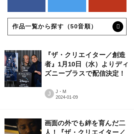
作品一覧から探す（50音順）
『ザ・クリエイター／創造
者』1月10日（水）よりディ
ズニープラスで配信決定！
J・M
J
画面の外でも絆を育んだ二
人！『ザ・クリエイター／
創造者』より物語の鍵を握