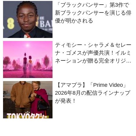
優が明かされる
ティモシー・シャラメ＆セレー
ナ・ゴメスが声優共演！イルミ
ネーションが贈る完全オリジナ
ル最新作『ノット・アローン』
2027年日本公開決定
【アマプラ】「Prime Video」
2026年8月の配信ラインナップ
が発表！
黒人刑事がKKKに潜入捜