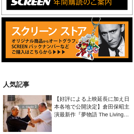
人気記事
【好評による上映延長に加え日
本各地で公開決定】倉田保昭主
演最新作『夢物語 The Living
Dragon』の本当の凄さを熱く
語ろう！
「ブラックパンサー」第3作で
新ブラックパンサーを演じる俳