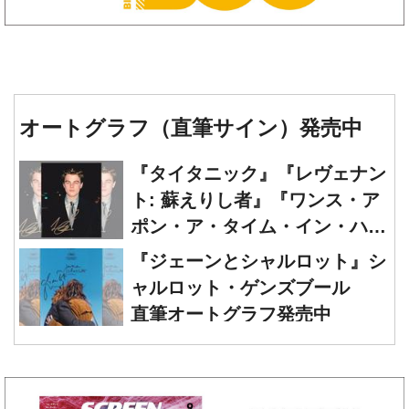
オートグラフ（直筆サイン）発売中
『タイタニック』『レヴェナン
ト: 蘇えりし者』『ワンス・ア
ポン・ア・タイム・イン・ハリ
ウッド』レオナルド・ディカプ
『ジェーンとシャルロット』シ
リオ 直筆オートグラフ発売中
ャルロット・ゲンズブール
直筆オートグラフ発売中