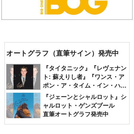
オートグラフ（直筆サイン）発売中
『タイタニック』『レヴェナン
ト: 蘇えりし者』『ワンス・ア
ポン・ア・タイム・イン・ハリ
ウッド』レオナルド・ディカプ
『ジェーンとシャルロット』シ
リオ 直筆オートグラフ発売中
ャルロット・ゲンズブール
直筆オートグラフ発売中