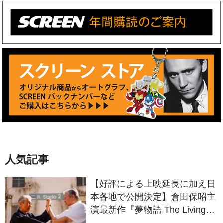
人気記事
【好評による上映延長に加え日
本各地で公開決定】倉田保昭主
演最新作『夢物語 The Living
Dragon』の本当の凄さを熱く
語ろう！