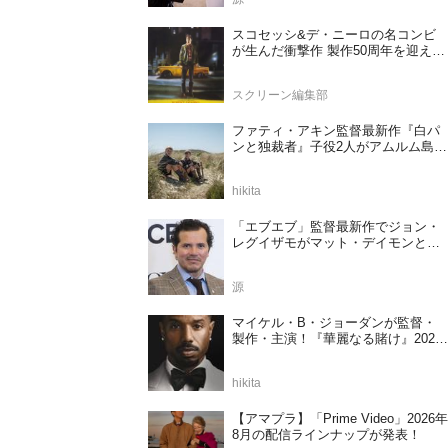
スコセッシ&デ・ニーロの名コンビ
が生んだ衝撃作 製作50周年を迎える
『タクシードライバー』
スクリーン編集部
ファティ・アキン監督最新作『白パ
ンと独裁者』子役2人がアムルム島の
撮影現場を案内！セットツアー映像
解禁
hikita
「エブエブ」監督最新作でジョン・
レグイザモがマット・デイモンと再
共演か
源
マイケル・B・ジョーダンが監督・
製作・主演！『華麗なる賭け』2027
年日本公開決定
hikita
【アマプラ】「Prime Video」2026年
8月の配信ラインナップが発表！