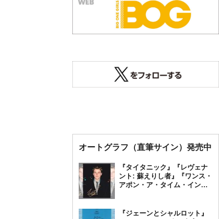
オートグラフ（直筆サイン）発売中
『タイタニック』『レヴェナ
ント: 蘇えりし者』『ワンス・
アポン・ア・タイム・イン・
ハリウッド』レオナルド・デ
ィカプリオ 直筆オートグラ
フ発売中
『ジェーンとシャルロット』