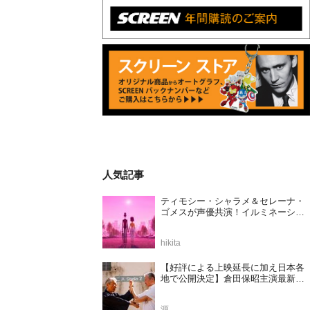
人気記事
ティモシー・シャラメ＆セレーナ・
ゴメスが声優共演！イルミネーショ
ンが贈る完全オリジナル最新作『ノ
ット・アローン』2027年日本公開決
hikita
定
【好評による上映延長に加え日本各
地で公開決定】倉田保昭主演最新作
『夢物語 The Living Dragon』の本当
の凄さを熱く語ろう！
源