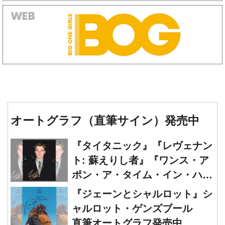
オートグラフ（直筆サイン）発売中
『タイタニック』『レヴェナン
ト: 蘇えりし者』『ワンス・ア
ポン・ア・タイム・イン・ハリ
ウッド』レオナルド・ディカプ
『ジェーンとシャルロット』シ
リオ 直筆オートグラフ発売中
ャルロット・ゲンズブール
直筆オートグラフ発売中