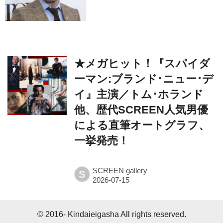
★メガヒット！『スパイダ
ーマン:ブランド･ニュー･デ
イ』主演／トム･ホランド
他、歴代SCREEN人気男優
による直筆オートグラフ、
一挙発売！
SCREEN gallery
S
© 2016- Kindaieigasha All rights reserved.
Built on
the dino platform
.