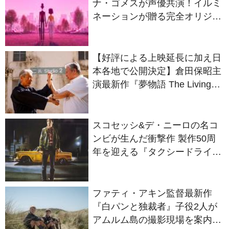
ナ・ゴメスが声優共演！イルミ
ネーションが贈る完全オリジナ
ル最新作『ノット・アローン』
2027年日本公開決定
【好評による上映延長に加え日
本各地で公開決定】倉田保昭主
演最新作『夢物語 The Living
Dragon』の本当の凄さを熱く
語ろう！
スコセッシ&デ・ニーロの名コ
ンビが生んだ衝撃作 製作50周
年を迎える『タクシードライバ
ー』
ファティ・アキン監督最新作
『白パンと独裁者』子役2人が
アムルム島の撮影現場を案内！