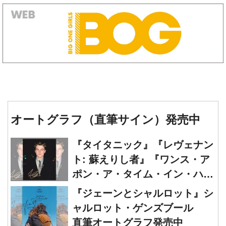
オートグラフ（直筆サイン）発売中
『タイタニック』『レヴェナン
ト: 蘇えりし者』『ワンス・ア
ポン・ア・タイム・イン・ハリ
ウッド』レオナルド・ディカプ
『ジェーンとシャルロット』シ
リオ 直筆オートグラフ発売中
ャルロット・ゲンズブール
直筆オートグラフ発売中