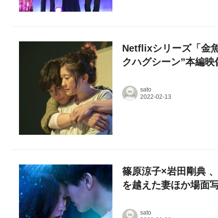
Netflixシリーズ
クハグシーン”本編映
sato
篠原涼子×岩田剛典 、
を越えた妻ほか場面
sato