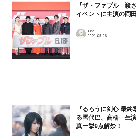
『ザ・ファブル 殺さ
イベントに主演の岡田
sato
『るろうに剣心 最終章 
る雪代巴、高橋一生
真一挙9点解禁！