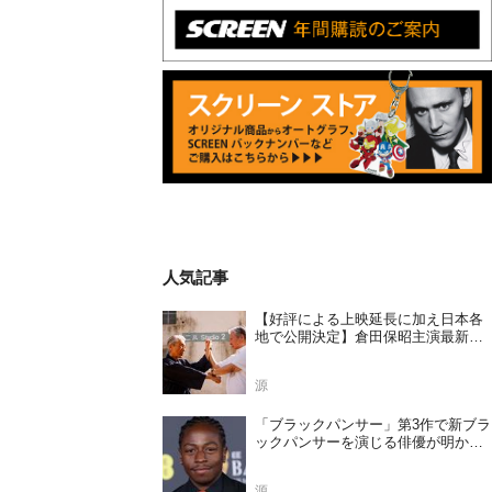
人気記事
【好評による上映延長に加え日本各
地で公開決定】倉田保昭主演最新作
『夢物語 The Living Dragon』の本当
の凄さを熱く語ろう！
源
「ブラックパンサー」第3作で新ブラ
ックパンサーを演じる俳優が明かさ
れる
源