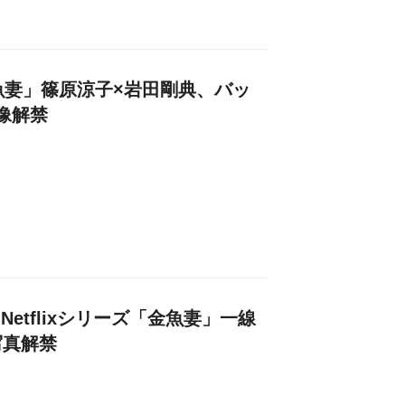
「金魚妻」篠原涼子×岩田剛典、バッ
像解禁
Netflixシリーズ「金魚妻」一線
写真解禁