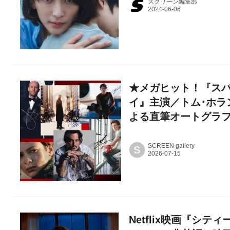
スクリーン編集部
★メガヒット！『スパ
イ』主演／トム･ホラ
よる直筆オートグラ
SCREEN gallery
S
Netflix映画『シ