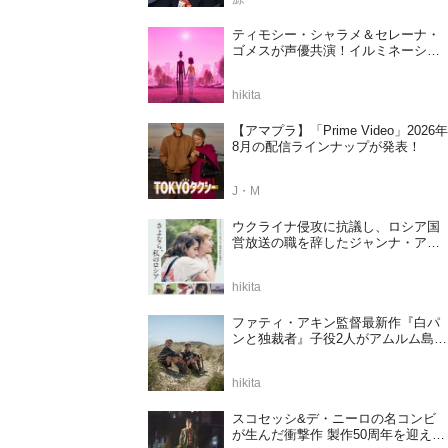
ティモシー・シャラメ＆セレーナ・
ゴメスが声優共演！イルミネーショ
ンが贈る完全オリジナル最新作『ノ
ット・アローン』2027年日本公開決
hikita
定
【アマプラ】「Prime Video」2026年
8月の配信ラインナップが発表！
J・M
ウクライナ侵攻に抗議し、ロシア国
営放送の職を辞したジャンナ・アガ
ラコワ監督のドキュメンタリー『さ
よなら、私のロシア』11⽉14⽇公開
hikita
決定
ファティ・アキン監督最新作『白パ
ンと独裁者』子役2人がアムルム島の
撮影現場を案内！セットツアー映像
解禁
hikita
スコセッシ&デ・ニーロの名コンビ
が生んだ衝撃作 製作50周年を迎える