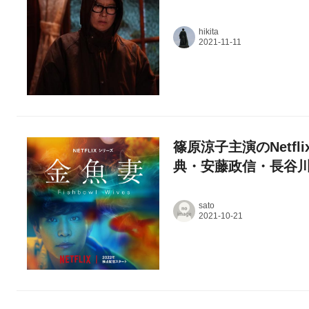
hikita
篠原涼子主演のNetf
典・安藤政信・長谷
sato