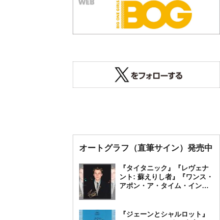
オートグラフ（直筆サイン）発売中
『タイタニック』『レヴェナ
ント: 蘇えりし者』『ワンス・
アポン・ア・タイム・イン・
ハリウッド』レオナルド・デ
ィカプリオ 直筆オートグラ
フ発売中
『ジェーンとシャルロット』