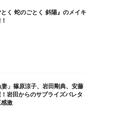
とく 蛇のごとく 斜陽』のメイキ
禁！
「金魚妻」篠原涼子、岩田剛典、安藤
壇！岩田からのサプライズバレタ
原感激