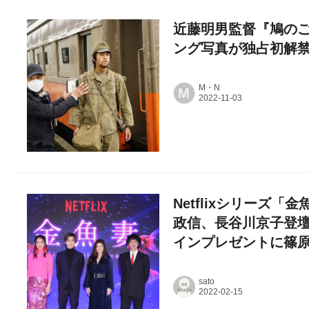
近藤明男監督『鳩のご
ング写真が独占初解
M・N
M
Netflixシリーズ
政信、長谷川京子登
インプレゼントに篠
sato