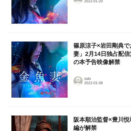
篠原涼子×岩田剛典でお
妻」2月14日独占配
の本予告映像解禁
sato
阪本順治監督×豊川悦
編が解禁