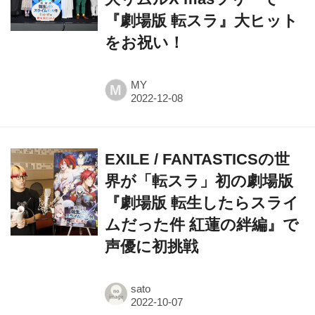
をお祝い！
MY
M
EXILE / FANTASTICSの世
界が「転スラ」初の劇場版
『劇場版 転生したらスライ
ムだった件 紅蓮の絆編』で
声優に初挑戦
sato