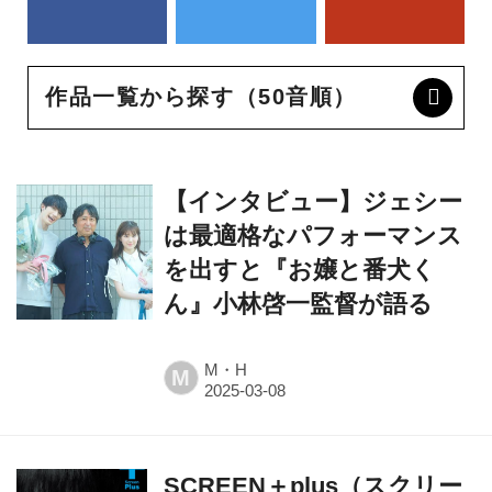
作品一覧から探す（50音順）
【インタビュー】ジェシー
は最適格なパフォーマンス
を出すと『お嬢と番犬く
ん』小林啓一監督が語る
M・H
M
SCREEN＋plus（スクリー
ンプラス）vol.91 映画『ブ