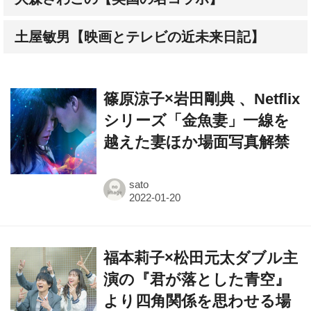
土屋敏男【映画とテレビの近未来日記】
篠原涼子×岩田剛典 、Netflix
シリーズ「金魚妻」一線を
越えた妻ほか場面写真解禁
sato
福本莉子×松田元太ダブル主
演の『君が落とした青空』
より四角関係を思わせる場
面写真解禁