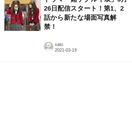
話から新たな場面写真解
禁！
sato
ドラマ「賭ケグルイ双(ツイ
ン)」森川葵、佐野勇斗、生
田絵梨花(乃木坂46)、秋田汐
梨、萩原みのり、長井短、
佐々木美玲(日向坂46)、犬飼
貴丈、福本莉子らの場面写
真が一挙公開！