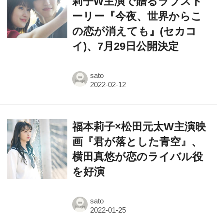
の恋が消えても』(セカコ
イ)、7月29日公開決定
sato
福本莉子×松田元太W主演映
画『君が落とした青空』、
横田真悠が恋のライバル役
を好演
sato