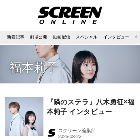
新着記事
劇場公開
動画配信
スペシャル
インタビュー
ギ
福本莉子
『隣のステラ』八木勇征×福
本莉子 インタビュー
スクリーン編集部