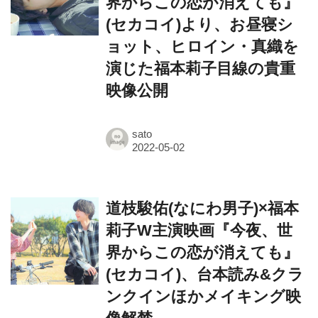
ョット、ヒロイン・真織を
演じた福本莉子目線の貴重
映像公開
sato
道枝駿佑(なにわ男子)×福本
莉子W主演映画『今夜、世
界からこの恋が消えても』
(セカコイ)、台本読み&クラ
ンクインほかメイキング映
像解禁