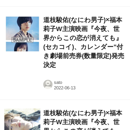
道枝駿佑(なにわ男子)×福本
莉子W主演映画『今夜、世
界からこの恋が消えても』
(セカコイ)、カレンダー”付
き劇場前売券(数量限定)発売
決定
sato
道枝駿佑(なにわ男子)×福本
莉子W主演映画『今夜、世
界からこの恋が消えても』
(セカコイ)より、お昼寝シ