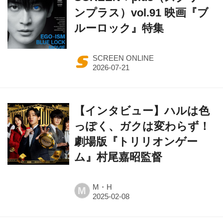
ルーロック』特集
SCREEN ONLINE
【インタビュー】ハルは色
っぽく、ガクは変わらず！
劇場版『トリリオンゲー
ム』村尾嘉昭監督
M・H
M
上西 怜（NMB48）卒業記念