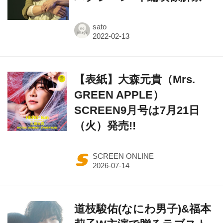
sato
【表紙】大森元貴（Mrs.
GREEN APPLE）
SCREEN9月号は7月21日
（火）発売!!
SCREEN ONLINE
道枝駿佑(なにわ男子)&福本
莉子W主演で贈るラブスト
ーリー『今夜、世界からこ