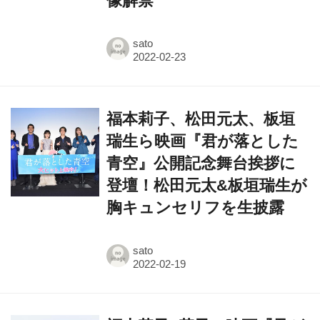
sato
福本莉子、松田元太、板垣
瑞生ら映画『君が落とした
青空』公開記念舞台挨拶に
登壇！松田元太&板垣瑞生が
胸キュンセリフを生披露
sato
福本莉子×莉子、映画『君が
落とした青空』インタビュ