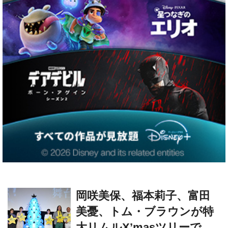
岡咲美保、福本莉子、富田
美憂、トム・ブラウンが特
大リムルX’masツリーで
『劇場版 転スラ』大ヒット