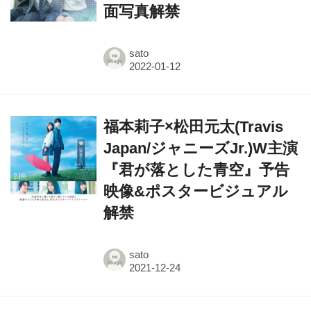
sato
福本莉子×松田元太(Travis
Japan/ジャニーズJr.)W主演
『君が落とした青空』予告
映像&ポスタービジュアル
解禁
sato
道枝駿佑（なにわ男子）×目