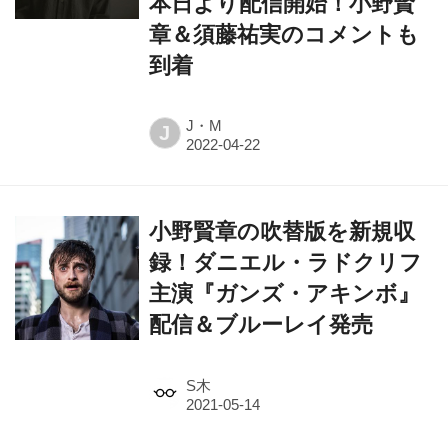
本日より配信開始！小野賢
章＆須藤祐実のコメントも
到着
J・M
J
小野賢章の吹替版を新規収
録！ダニエル・ラドクリフ
主演『ガンズ・アキンボ』
配信＆ブルーレイ発売
S木