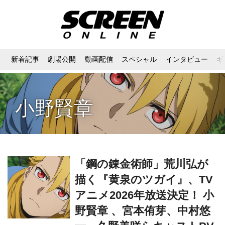
新着記事
劇場公開
動画配信
スペシャル
インタビュー
ギ
小野賢章
「鋼の錬金術師」荒川弘が
描く『黄泉のツガイ』、TV
アニメ2026年放送決定！ 小
野賢章 、宮本侑芽、中村悠