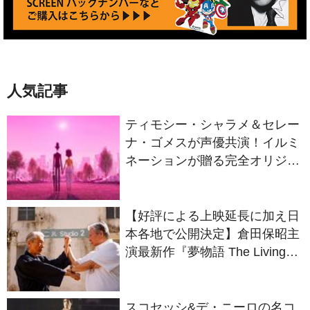
人気記事
ティモシー・シャラメ＆セレー
ナ・ゴメスが声優共演！イルミ
ネーションが贈る完全オリジナ
ル最新作『ノット・アローン』
2027年日本公開決定
【好評による上映延長に加え日
本各地で公開決定】倉田保昭主
演最新作『夢物語 The Living
Dragon』の本当の凄さを熱く
語ろう！
スコセッシ&デ・ニーロの名コ