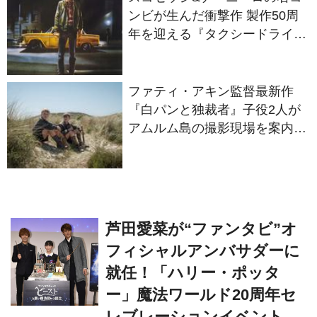
ンビが生んだ衝撃作 製作50周
年を迎える『タクシードライバ
ー』
ファティ・アキン監督最新作
『白パンと独裁者』子役2人が
アムルム島の撮影現場を案内！
セットツアー映像解禁
芦田愛菜が“ファンタビ”オ
フィシャルアンバサダーに
就任！「ハリー・ポッタ
ー」魔法ワールド20周年セ
レブレーションイベント