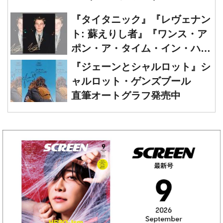
『タイタニック』『レヴェナン
ト: 蘇えりし者』『ワンス・ア
ポン・ア・タイム・イン・ハリ
ウッド』レオナルド・ディカプ
『ジェーンとシャルロット』シ
リオ 直筆オートグラフ発売中
ャルロット・ゲンズブール
直筆オートグラフ発売中