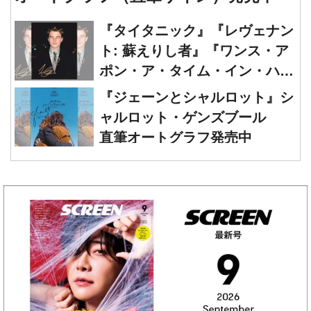
『タイタニック』『レヴェナン
ト: 蘇えりし者』『ワンス・ア
ポン・ア・タイム・イン・ハリ
ウッド』レオナルド・ディカプ
『ジェーンとシャルロット』シ
リオ 直筆オートグラフ発売中
ャルロット・ゲンズブール
直筆オートグラフ発売中