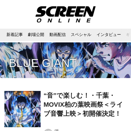
新着記事
劇場公開
動画配信
スペシャル
インタビュー
ギ
BLUE GIANT
“音”で楽しむ！・千葉・
MOVIX柏の葉映画祭＜ライ
ブ音響上映＞初開催決定！