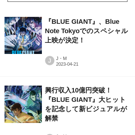
『BLUE GIANT』、Blue
Note Tokyoでのスペシャル
上映が決定！
J・M
J
興行収入10億円突破！
『BLUE GIANT』大ヒット
を記念して新ビジュアルが
解禁