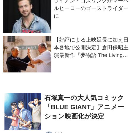
ライアン・ゴズリングがマーベ
ルヒーローのゴーストライダー
に
【好評による上映延長に加え日
本各地で公開決定】倉田保昭主
演最新作『夢物語 The Living
Dragon』の本当の凄さを熱く
語ろう！
⽯塚真⼀の大人気コミック
「BLUE GIANT」アニメー
ション映画化が決定