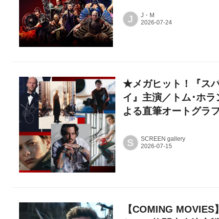
J・M
J
★メガヒット！『スパ
イ』主演／トム･ホラ
よる直筆オートグラ
SCREEN gallery
S
【COMING MOV