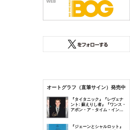
オートグラフ（直筆サイン）発売中
『タイタニック』『レヴェナ
ント: 蘇えりし者』『ワンス・
アポン・ア・タイム・イン・
ハリウッド』レオナルド・デ
ィカプリオ 直筆オートグラ
フ発売中
『ジェーンとシャルロット』