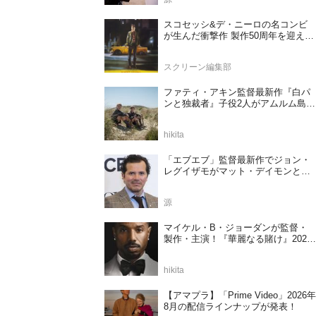
スコセッシ&デ・ニーロの名コンビ
が生んだ衝撃作 製作50周年を迎える
『タクシードライバー』
スクリーン編集部
ファティ・アキン監督最新作『白パ
ンと独裁者』子役2人がアムルム島の
撮影現場を案内！セットツアー映像
解禁
hikita
「エブエブ」監督最新作でジョン・
レグイザモがマット・デイモンと再
共演か
源
マイケル・B・ジョーダンが監督・
製作・主演！『華麗なる賭け』2027
年日本公開決定
hikita
【アマプラ】「Prime Video」2026年
8月の配信ラインナップが発表！