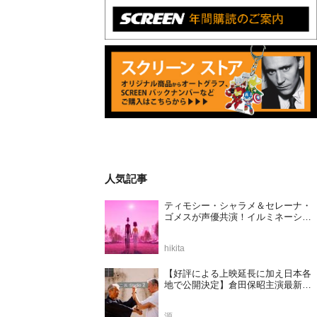
人気記事
ティモシー・シャラメ＆セレーナ・
ゴメスが声優共演！イルミネーショ
ンが贈る完全オリジナル最新作『ノ
ット・アローン』2027年日本公開決
hikita
定
【好評による上映延長に加え日本各
地で公開決定】倉田保昭主演最新作
『夢物語 The Living Dragon』の本当
の凄さを熱く語ろう！
源