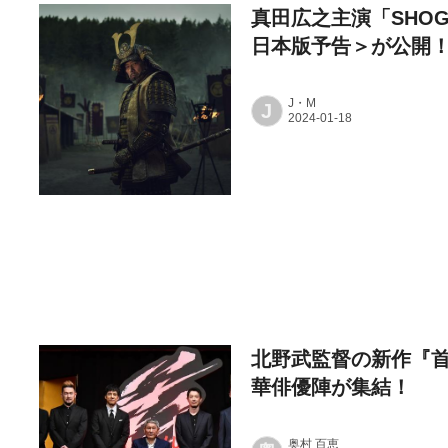
真田広之主演「SHO
日本版予告＞が公開
J・M
J
北野武監督の新作『首
華俳優陣が集結！
奥村 百恵