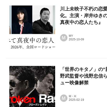
川上未映子不朽の恋
化。主演・岸井ゆき
真夜中の恋人たち』
MY
M
「世界のキタノ」の“新た
野武監督や浅野忠信
ュー映像解禁
M・H
M