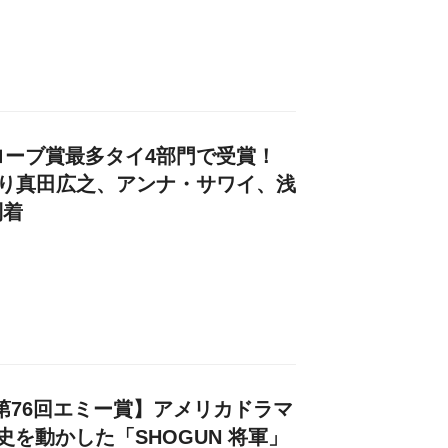
ローブ賞最多タイ4部門で受賞！
」より真田広之、アンナ・サワイ、浅
到着
 第76回エミー賞】アメリカドラマ
史を動かした「SHOGUN 将軍」