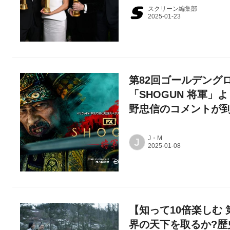
スクリーン編集部
第82回ゴールデング
「SHOGUN 将軍
野忠信のコメントが
J・M
J
【知って10倍楽しむ
界の天下を取るか?歴