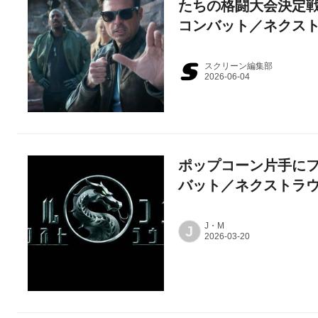
たちの格闘大会決定
コンバット／ネクス
スクリーン編集部
ポップコーン片手に
バット／ネクストラ
J・M
J