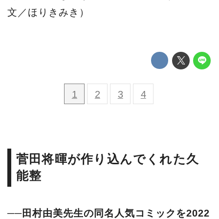
文／ほりきみき）
1
2
3
4
菅田将暉が作り込んでくれた久
能整
──田村由美先生の同名人気コミックを2022