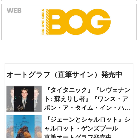
オートグラフ（直筆サイン）発売中
『タイタニック』『レヴェナン
ト: 蘇えりし者』『ワンス・ア
ポン・ア・タイム・イン・ハリ
ウッド』レオナルド・ディカプ
『ジェーンとシャルロット』シ
リオ 直筆オートグラフ発売中
ャルロット・ゲンズブール
直筆オートグラフ発売中