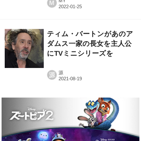
MY
M
ティム・バートンがあのア
ダムス一家の長女を主人公
にTVミニシリーズを
源
源